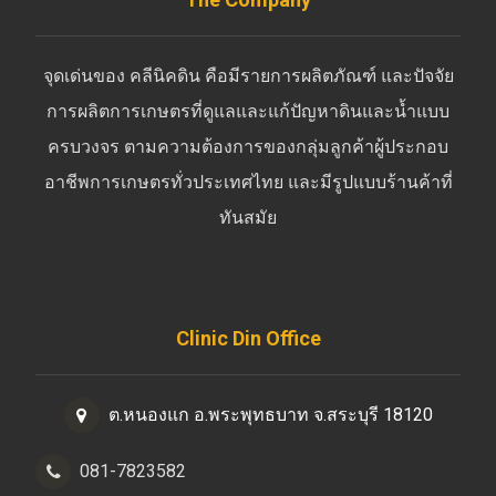
จุดเด่นของ คลีนิคดิน คือมีรายการผลิตภัณฑ์ และปัจจัย
การผลิตการเกษตรที่ดูแลและแก้ปัญหาดินและน้ำแบบ
ครบวงจร ตามความต้องการของกลุ่มลูกค้าผู้ประกอบ
อาชีพการเกษตรทั่วประเทศไทย และมีรูปแบบร้านค้าที่
ทันสมัย
Clinic Din Office
ต.หนองแก อ.พระพุทธบาท จ.สระบุรี 18120
081-7823582