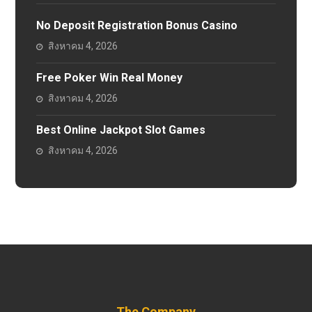
No Deposit Registration Bonus Casino
สิงหาคม 4, 2026
Free Poker Win Real Money
สิงหาคม 4, 2026
Best Online Jackpot Slot Games
สิงหาคม 4, 2026
The Company