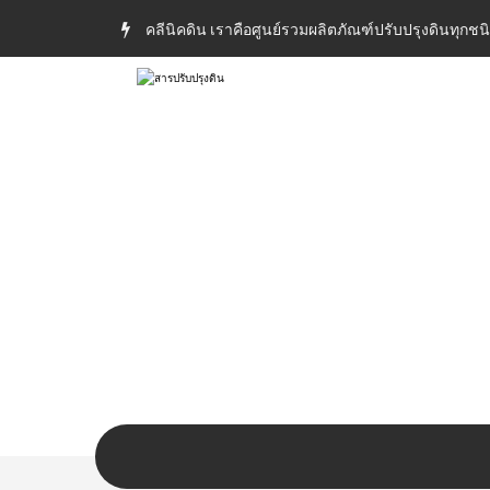
คลีนิคดิน เราคือศูนย์รวมผลิตภัณฑ์ปรับปรุงดินทุกชน