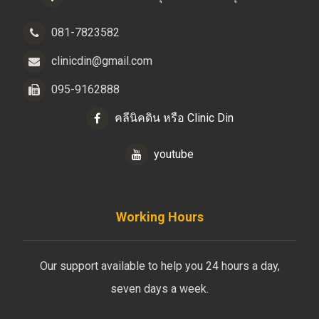
081-7823582
clinicdin@gmail.com
095-9162888
คลีนิคดิน หรือ Clinic Din
youtube
Working Hours
Our support available to help you 24 hours a day,
seven days a week.