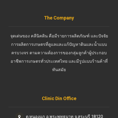
The Company
จุดเด่นของ คลีนิคดิน คือมีรายการผลิตภัณฑ์ และปัจจัย
การผลิตการเกษตรที่ดูแลและแก้ปัญหาดินและน้ำแบบ
ครบวงจร ตามความต้องการของกลุ่มลูกค้าผู้ประกอบ
อาชีพการเกษตรทั่วประเทศไทย และมีรูปแบบร้านค้าที่
ทันสมัย
Clinic Din Office
ต.หนองแก อ.พระพุทธบาท จ.สระบุรี 18120