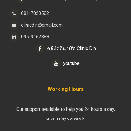
081-7823582
clinicdin@gmail.com
095-9162888
คลีนิคดิน หรือ Clinic Din
youtube
Working Hours
Our support available to help you 24 hours a day,
seven days a week.