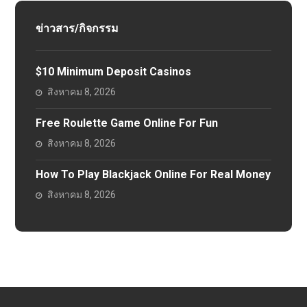
ข่าวสาร/กิจกรรม
$10 Minimum Deposit Casinos
สิงหาคม 8, 2026
Free Roulette Game Online For Fun
สิงหาคม 8, 2026
How To Play Blackjack Online For Real Money
สิงหาคม 8, 2026