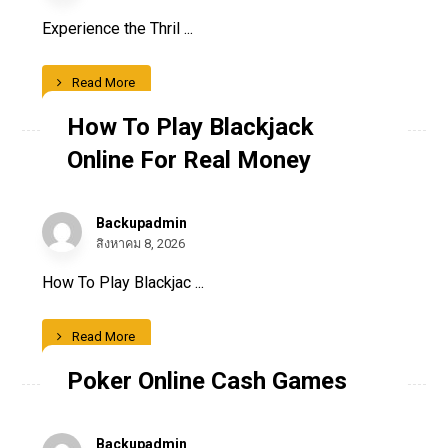
Experience the Thril ...
Read More
How To Play Blackjack
Online For Real Money
Backupadmin
สิงหาคม 8, 2026
How To Play Blackjac ...
Read More
Poker Online Cash Games
Backupadmin