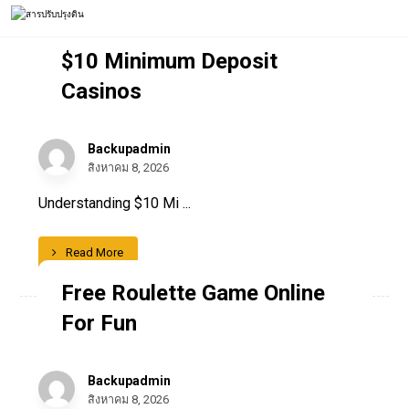
$10 Minimum Deposit
Casinos
Backupadmin
สิงหาคม 8, 2026
Understanding $10 Mi ...
Read More
Free Roulette Game Online
For Fun
Backupadmin
สิงหาคม 8, 2026